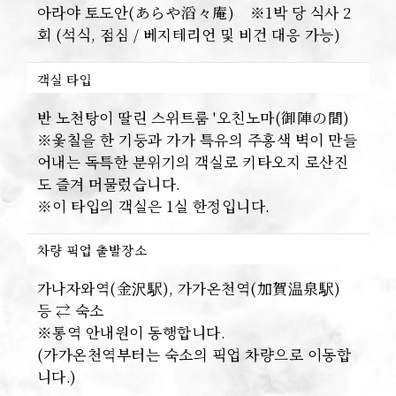
아라야 토도안(あらや滔々庵) ※1박 당 식사 2
회 (석식, 점심 / 베지테리언 및 비건 대응 가능)
객실 타입
반 노천탕이 딸린 스위트룸 '오친노마(御陣の間)
※옻칠을 한 기둥과 가가 특유의 주홍색 벽이 만들
어내는 독특한 분위기의 객실로 키타오지 로산진
도 즐겨 머물렀습니다.
※이 타입의 객실은 1실 한정입니다.
차량 픽업 출발장소
가나자와역(金沢駅), 가가온천역(加賀温泉駅)
등 ⇄ 숙소
※통역 안내원이 동행합니다.
(가가온천역부터는 숙소의 픽업 차량으로 이동합
니다.)