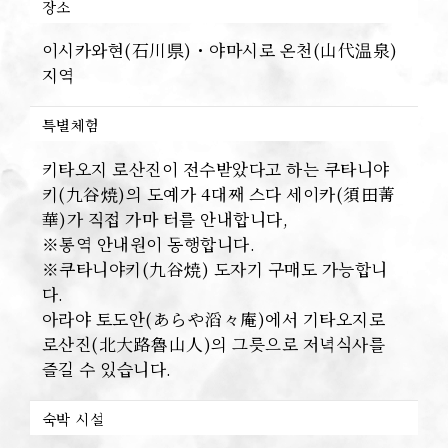
장소
이시카와현(石川県)・야마시로 온천(山代温泉)
지역
특별체험
키타오지 로산진이 전수받았다고 하는 쿠타니야
키(九谷焼)의 도예가 4대째 스다 세이카(須田菁
華)가 직접 가마 터를 안내합니다,
※통역 안내원이 동행합니다.
※쿠타니야키(九谷焼) 도자기 구매도 가능합니
다.
아라야 토도안(あらや滔々庵)에서 기타오지로
로산진(北大路魯山人)의 그릇으로 저녁식사를
즐길 수 있습니다.
숙박 시설