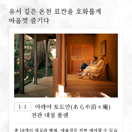
유서 깊은 온천 료칸을 호화롭게
마음껏 즐기다
아라야 토도안(あらや滔々庵)
1-1
전관 대절 플랜
총 18개의 객실과 별채, 대욕장을 전부 대여할 수 있습